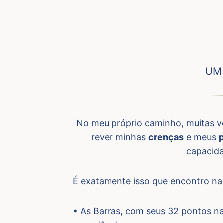
UM
No meu próprio caminho, muitas v
rever minhas
crenças
e meus
p
capacid
É exatamente isso que encontro n
• As Barras, com seus 32 pontos n