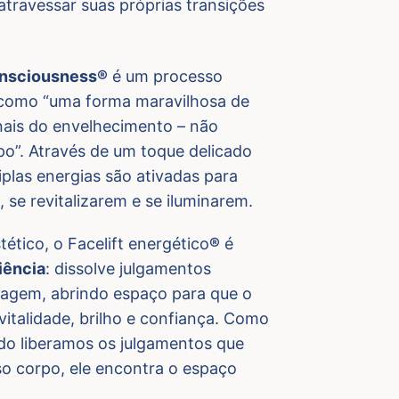
atravessar suas próprias transições
onsciousness®
é um processo
o como “uma forma maravilhosa de
inais do envelhecimento – não
o”. Através de um toque delicado
iplas energias são ativadas para
 se revitalizarem e se iluminarem.
ético, o Facelift energético
®
é
iência
: dissolve julgamentos
magem, abrindo espaço para que o
italidade, brilho e confiança. Como
do liberamos os julgamentos que
o corpo, ele encontra o espaço