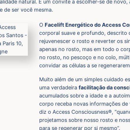
alidade natural. É um convite a escolher-se de novo, 
de de ser você mesma.
O
Facelift Energético do Access C
corporal suave e profundo, descrit
rejuvenescer o rosto e reverter os s
apenas no rosto, mas em todo o corp
no rosto, no pescoço e no colo, múlt
convidar as células a se regenerarem,
Muito além de um simples cuidado est
uma verdadeira
facilitação da consc
acumulados sobre a idade e a autoi
corpo receba novas informações de v
diz o Access Consciousness®, “quan
projetamos sobre nosso rosto e noss
para se regenerar por si mesmo”.