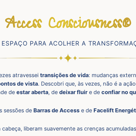
Access Consciousness®
 ESPAÇO PARA ACOLHER A TRANSFORMA
ezes atravessei
transições de vida
: mudanças extern
ontos de vista
. Descobri que, às vezes, não é a açã
ade de
estar aberta
, de
deixar fluir
e de
confiar no q
as sessões de
Barras de Access
e de
Facelift Energé
a cabeça, liberam suavemente as crenças acumulada